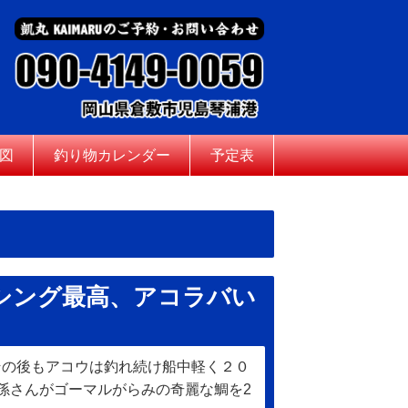
図
釣り物カレンダー
予定表
シング最高、アコラバい
その後もアコウは釣れ続け船中軽く２０
孫さんがゴーマルがらみの奇麗な鯛を2