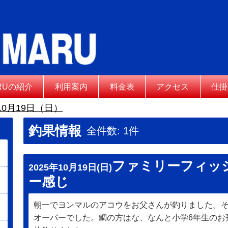
ARUの紹介
利用案内
料金表
アクセス
仕掛
10月19日（日）
釣果情報
全件数: 1件
ファミリーフィッ
2025年10月19日(日)
ー感じ
朝一でヨンマルのアコウをお父さんが釣りました。
オーバーでした。鯛の方はな、なんと小学6年生のお