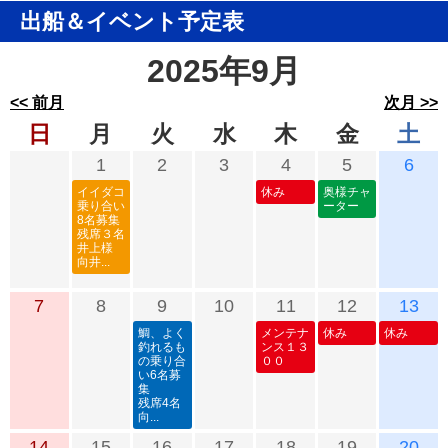
出船＆イベント予定表
2025年9月
<< 前月
次月 >>
日
月
火
水
木
金
土
1
2
3
4
5
6
イイダコ
休み
奥様チャ
乗り合い
ーター
8名募集
残席３名
井上様
向井...
7
8
9
10
11
12
13
鯛、よく
メンテナ
休み
休み
釣れるも
ンス１３
の乗り合
００
い6名募
集
残席4名
向...
14
15
16
17
18
19
20