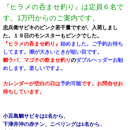
『ヒラメの呑ませ釣り』は定員６名で
す。1万円からのご案内です。
忠兵衛サビキのピンク若干量ですが、入荷しまし
た。１９日のモンスターもピンクでした。
『ヒラメの呑ませ釣り』
始めました。ご予約お待ち
してます。潮が大きいときが狙い目です。
鯛ラバ、マゴチの飲ませ釣り
の
ダブルヘッダ
ー
お
勧
め
し
ま
す
。
楽
し
い
で
す
よ
。
カレンダーが空白の日は
予約可能
です。お問合せお
待ちしています。
小豆島鯛サビキは2名から、
下津井沖の赤チン、ニベリングは1名から、