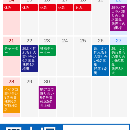
休み
休み
休み
休み
休み
鯛ラバア
コラバ乗
り合い6
名募集
残席１名
山田様...
21
22
23
24
25
26
27
チャータ
鯛よく釣
林様チャ
鯛、よく
鯛、よく
ー
れるもの
ーター
釣れるも
釣れるも
乗り合い
の乗り合
の乗り合
6名募集
い6名募
い6名募
残席4名
集
集
植田...
残席１名
残席3名
奥...
大...
28
29
30
イイダコ
鯛アコウ
乗り合い
乗り合い
8名募集
6名募集
残席6名
残席5名
宮原様2
井上様
名