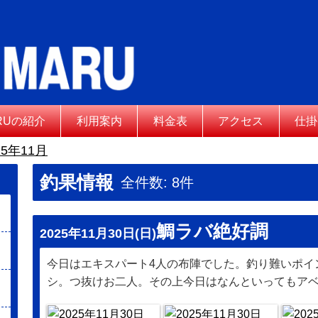
ARUの紹介
利用案内
料金表
アクセス
仕掛
5年11月
釣果情報
全件数: 8件
鯛ラバ絶好調
2025年11月30日(日)
今日はエキスパート4人の布陣でした。釣り難いポイ
シ。つ抜けお二人。その上今日はなんといってもア