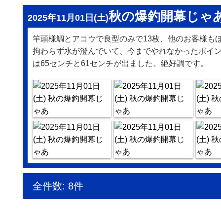
秋の爆釣開幕じゃ
2025年11月01日(土)
竿頭様鯛とアコウで良型のみで13枚、他のお客様も
拘わらず水が澄んでいて、今までやれなかったポイ
は65センチと61センチが出ました。絶好調です。
全件数: 8件