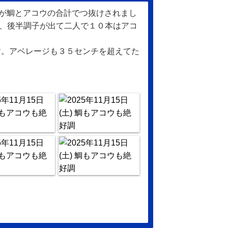
様が鯛とアコウの合計でつ抜けされまし
、後半調子が出て二人で１０本はアコ
す。アベレージも３５センチを超えてた