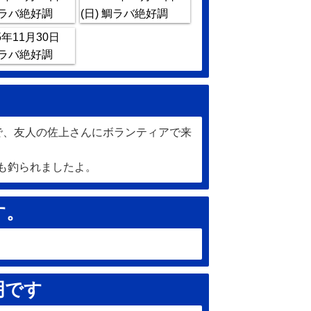
で、友人の佐上さんにボランティアで来
も釣られましたよ。
す。
明です